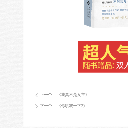
上一个：
《我真不是女主》
ꄴ
下一个：
《你哄我一下2》
ꄲ