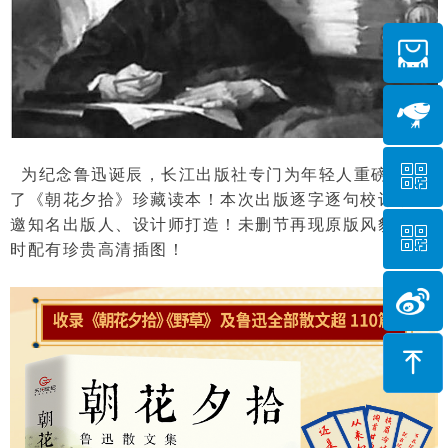
ꀥ
为纪念鲁迅诞辰，长江出版社专门为年轻人重磅打造
了《朝花夕拾》珍藏读本！本次出版逐字逐句校订，力
邀知名出版人、设计师打造！未删节再现原版风貌！同
ꀥ
微信二维码
时配有珍贵高清插图！
微信二维码
ꁸ