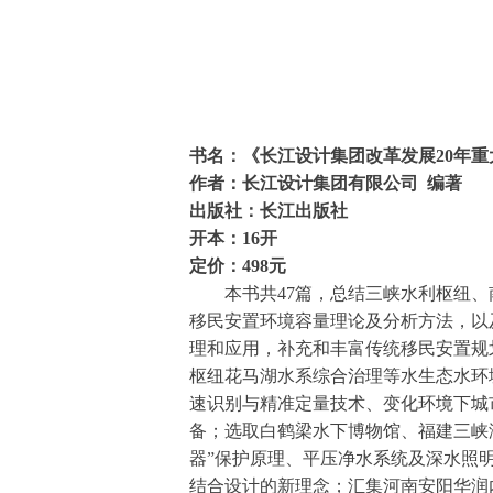
书名：
《长江设计集团改革发展20年重
作者：
长江设计集团有限公司 编著
出版社：长江出版社
开本：
16开
定价：
498元
本书共47篇，总结三峡水利枢纽、
移民安置环境容量理论及分析方法，以
理和应用，补充和丰富传统移民安置规
枢纽花马湖水系综合治理等水生态水环
速识别与精准定量技术、变化环境下城
备；选取白鹤梁水下博物馆、福建三峡
器”保护原理、平压净水系统及深水照
结合设计的新理念；汇集河南安阳华润