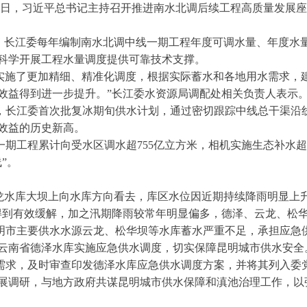
月14日，习近平总书记主持召开推进南水北调后续工程高质量发展
间，长江委每年编制南水北调中线一期工程年度可调水量、年度水
科学开展工程水量调度提供可靠技术支撑。
水库实施了更加精细、精准化调度，根据实际蓄水和各地用水需求
效益得到进一步提升。”长江委水资源局调配处相关负责人表示
中，长江委首次批复冰期旬供水计划，通过密切跟踪中线总干渠
效益的历史新高。
线一期工程累计向受水区调水超755亿立方米，相机实施生态补水超1
”。
云龙水库大坝上向水库方向看去，库区水位因近期持续降雨明显上
得到有效缓解，加之汛期降雨较常年明显偏多，德泽、云龙、松华
明市主要供水水源云龙、松华坝等水库蓄水严重不足，承担应急
年对云南省德泽水库实施应急供水调度，切实保障昆明城市供水
需求，及时审查印发德泽水库应急供水调度方案，并将其列入委党
展调研，与地方政府共谋昆明城市供水保障和滇池治理工作，以