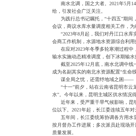
南水北调，国之大者。2021年5
给，引发社会广泛关注。
为践行总书记嘱托，“十四五”期
会议，商议水库水量调度相关工作，为
“2023年8月起，我们对丹江口
会商工作机制，水源地水资源综合利用
在应对2023年冬季多轮寒潮过程
输水实施动态精准调度，创下冰期输水
截至2025年12月底，南水北调中
成为名副其实的南北水资源配置“生命线
谋全局之忧，还需纾地域之困——
“十一”前夕，站在云南省昆明市
水”。今年以来，昆明主城区供水情况
近年来，受严重干旱气候影响，昆
位以下。2021年起，长江委连续五
五年间，长江委统筹协调各方用水
按月督办工作进展；多次派员赴现场开
质量发展。