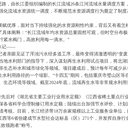
思路，由长江委组织编制的长江流域26条江河流域水量调度方案，已
强化流域水资源统一调度，不断规范水资源调度行为奠定了制度
禀赋优厚，面对当下持续强化的水资源刚性约束，背后又有着怎
了具体阐释：“长江流域年均水资源总量固然可观，但时空分布
拧紧水阀门，高效利用每一滴水。”
水记——
记者亲眼见证了浑浊污水经多道工序，最终变得清澈透明的“变废
当地水利部门的指导下，深入谋划再生水利用试点项目，将北湖
等生态补水和城市绿化等领域。项目建成后，预计每年可减少从长
水利用路径的一个缩影。“十四五”期间，包括重庆市璧山区等在
生态环境等领域。截至2024年底，流域再生水等非常规水利用量
江委先后对《湖北省主要工业行业用水定额》《江西省稀土重点行
保各省科学合理制修订用水定额；陆续出台加强节水评价、计划
绩考核。目前，长江经济带18万余家规模以上工业服务业单位，
西等6省份建成节水型社会达标县（区）271个，并发挥自身行
水效领跑者”称号。