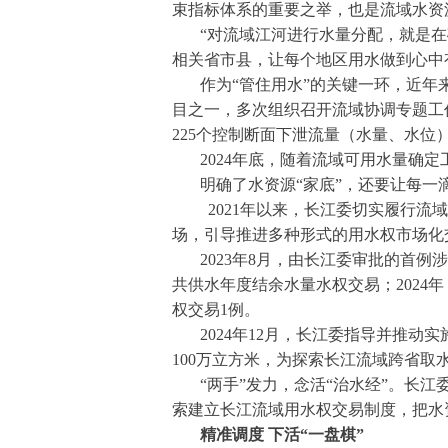
束指标体系的重要之举，也是流域水资
“对流域江河进行水量分配，就是在
相关省市县，让每个地区用水做到心中有
作为“管住用水”的关键一环，近年
目之一，多次组织召开流域协调专题工作
225个控制断面下泄流量（水量、水
2024年底，随着流域可用水量确
明确了水资源“家底”，还要让每
2021年以来，长江委切实履行
场，引导推进多种形式的用水权市场化
2023年8月，由长江委审批的首
共供水年度结余水量水权交易；2024
权交易1例。
2024年12月，长江委指导并推
100万立方米，为探索长江流域跨省取
“两手”发力，念活“治水经”。长
索建立长江流域用水权交易制度，把水资
精准调度 下活“一盘棋”