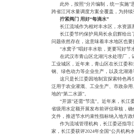
此外，按照“分片编制，统一实施”
跨省江河水量调度方案全覆盖，为持续
拧紧阀门 用好“每滴水”
长江流域作为相对丰水区，水资源
长江委节约保护局局长余启辉给出
问题依然存在，这意味着丰水地区也要
“水窝子”唱好丰水歌，更要写好节
在武汉市青山区北湖污水处理厂，
工业城区，近年来，青山区在长江委和
钢、绿色动力等企业生产，以及北湖港
这只是长江委因地制宜探索特色再生
泛用于农业灌溉、工业生产、市政杂用、
地的“第二水源”。
“开源”还需“节流”。近年来，长
省级用水定额开展发布前评估审核，确
文件，推进节水约束性指标纳入地方政
作为流域管理机构，长江委还指导江
家，长江委获评2024年全国“公共机构