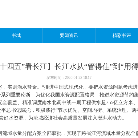
书城
要闻资讯
精彩书评
“十四五”看长江】长江水从“管得住”到“用得
发布时间：
2026-01-23
10:17
，实则滴水皆金。“推进中国式现代化，要把水资源问题考虑进去
一系列重要论断，为优化我国水资源配置格局，推进水资源节约
配全覆盖、精准调度南水北调中线一期工程供水超755亿立方米
习近平总书记嘱托，积极践行“节水优先、空间均衡、系统治理、两
管好水资源，为流域经济社会高质量发展注入澎湃水动力。
跨省江河流域水量分配方案全部获批，实现了跨省江河流域水量分配