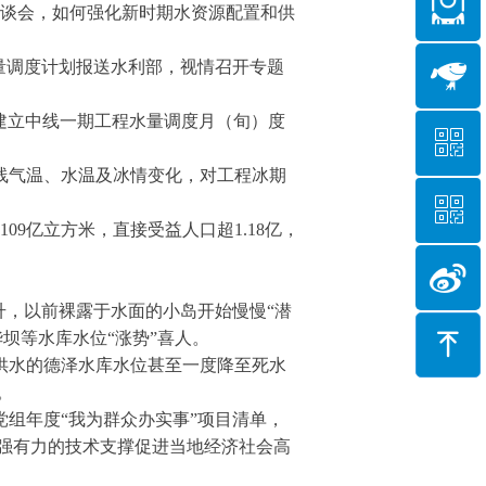
座谈会，如何强化新时期水资源配置和供
量调度计划报送水利部，视情召开专题
，建立中线一期工程水量调度月（旬）度
ꀥ
。
沿线气温、水温及冰情变化，对工程冰期
ꀥ
微信二维码
09亿立方米，直接受益人口超1.18亿，
微信二维码
升，以前裸露于水面的小岛开始慢慢“潜
ꁸ
坝等水库水位“涨势”喜人。
供水的德泽水库水位甚至一度降至死水
安全。
组年度“我为群众办实事”项目清单，
强有力的技术支撑促进当地经济社会高