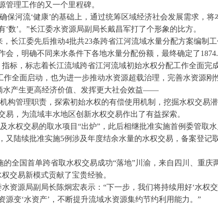
源管理工作的又一个里程碑。
确保河流‘健康’的基础上，通过统筹区域经济社会发展需求，
‘数’。”长江委水资源局副局长戴昌军打了个形象的比方。
来，长江委先后推动4批共23条跨省江河流域水量分配方案编制工
会，明确不同来水条件下各地水量分配份额，最终确定了1874.
位）指标，标志着长江流域跨省江河流域初始水权分配工作全面完
定工作全面启动，也为进一步推动水资源超载治理，完善水资源刚
一滴水产生更高经济价值、发挥更大社会效益——
流域机构管理职责，探索初始水权的有偿使用机制，挖掘水权交易
交易，为流域丰水地区创新水权交易作出了有益探索。
例涉及水权交易的取水项目“出炉”，此后相继批准实施首例委管取
年，又陆续批准实施5例涉及年度结余水量的水权交易，备案登记
动实施的全国首单跨省取水权交易成功“落地”川渝，来自四川、重
水权交易新模式贡献了宝贵经验。
江委水资源局副局长陈炯宏表示：“下一步，我们将持续用好‘水权
源变‘水资产’，不断提升流域水资源集约节约利用能力。”