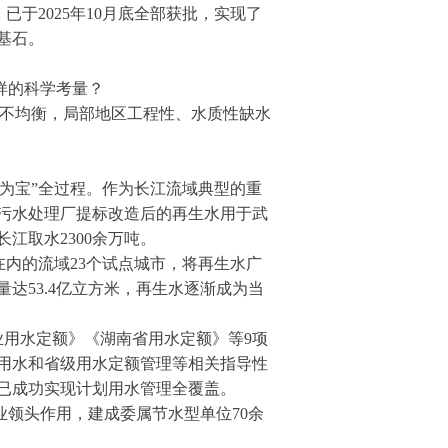
于2025年10月底全部获批，实现了
基石。
样的科学考量？
极不均衡，局部地区工程性、水质性缺水
为宝”全过程。作为长江流域典型的重
污水处理厂提标改造后的再生水用于武
江取水2300余万吨。
内的流域23个试点城市，将再生水广
达53.4亿立方米，再生水逐渐成为当
业用水定额》《湖南省用水定额》等9项
用水和省级用水定额管理等相关指导性
已成功实现计划用水管理全覆盖。
业领头作用，建成委属节水型单位70余