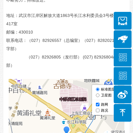
不断努力，持续改进。
地址：武汉市江岸区解放大道1863号长江水利委员会3号楼401-
417室
邮编：430010
联系电话：（027）82926557（总编室）（027）82820210（数
字部）
ꀥ
（027）82926805（发行部） (027) 82926804(生产
部）
ꀥ
微信二维码
微信二维码
ꁸ